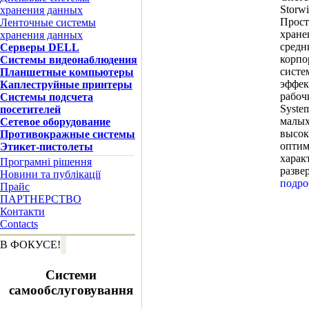
Storw
хранения данных
Прост
Ленточные системы
хране
хранения данных
средн
Серверы DELL
корпо
Системы видеонаблюдения
систе
Планшетные компьютеры
эффек
Каплеструйные принтеры
рабоч
Систeмы подсчета
Syste
посетителей
малых
Сетевое оборудование
высок
Противокражные системы
оптим
Этикет-пистолеты
харак
Програмні рішення
разве
Новини та публікації
Прайс
ПАРТНЕРСТВО
Контакти
Contacts
В ФОКУСЕ!
Системи
самообслуговування