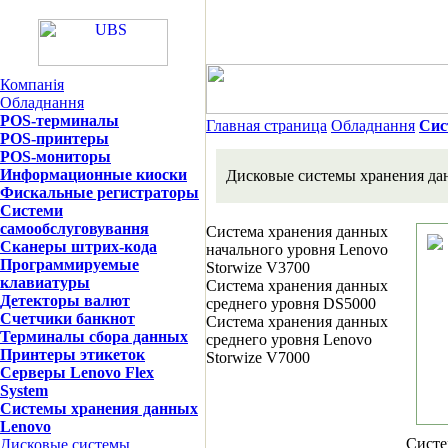
Компанія
Обладнання
POS-терминалы
Главная страница
Обладнання
Сис
POS-принтеры
POS-мониторы
Информационные киоски
Дисковые системы хранения д
Фискальные регистраторы
Системи
самообслуговування
Система хранения данных
Сканеры штрих-кода
начального уровня Lenovo
Программируемые
Storwize V3700
клавиатуры
Система хранения данных
Детекторы валют
среднего уровня DS5000
Счетчики банкнот
Система хранения данных
Терминалы сбора данных
среднего уровня Lenovo
Принтеры этикеток
Storwize V7000
Серверы Lenovo Flex
System
Системы хранения данных
Lenovo
Систе
Дисковые системы