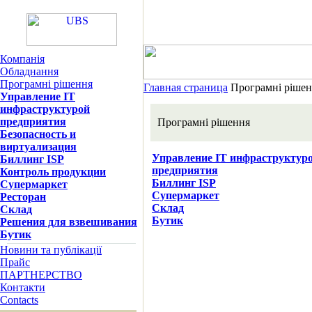
Компанія
Обладнання
Програмні рішення
Главная страница
Програмні ріше
Управление IT
инфраструктурой
предприятия
Програмні рішення
Безопасность и
виртуализация
Управление IT инфраструктур
Биллинг ISP
предприятия
Контроль продукции
Биллинг ISP
Супермаркет
Супермаркет
Ресторан
Склад
Склад
Бутик
Решения для взвешивания
Бутик
Новини та публікації
Прайс
ПАРТНЕРСТВО
Контакти
Contacts