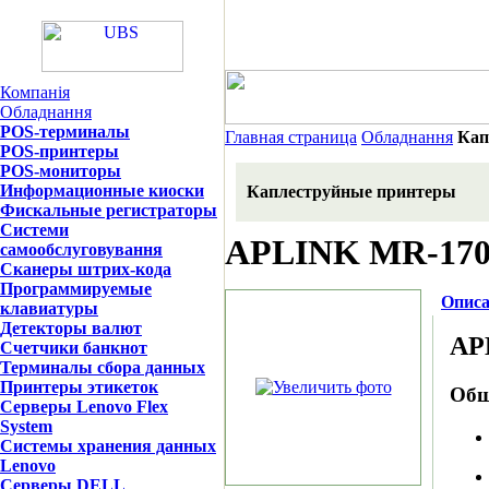
Компанія
Обладнання
POS-терминалы
Главная страница
Обладнання
Кап
POS-принтеры
POS-мониторы
Информационные киоски
Каплеструйные принтеры
Фискальные регистраторы
Системи
APLINK MR-17
самообслуговування
Сканеры штрих-кода
Программируемые
Описа
клавиатуры
Детекторы валют
AP
Счетчики банкнот
Терминалы сбора данных
Принтеры этикеток
Общ
Серверы Lenovo Flex
System
Системы хранения данных
Lenovo
Серверы DELL